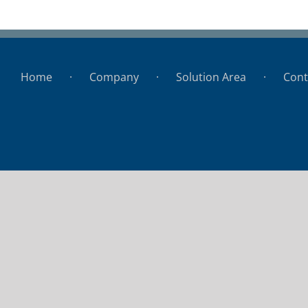
Banco Central del Uruguay
Home
Company
Solution Area
Cont