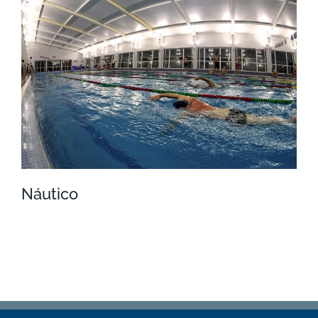
Club Biguá
Náutico
Náutico