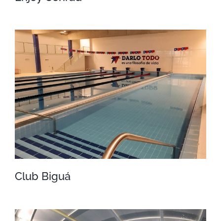
Enjoy Conrad
Club Biguá