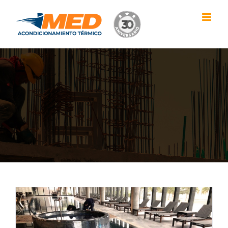
Skip
to
content