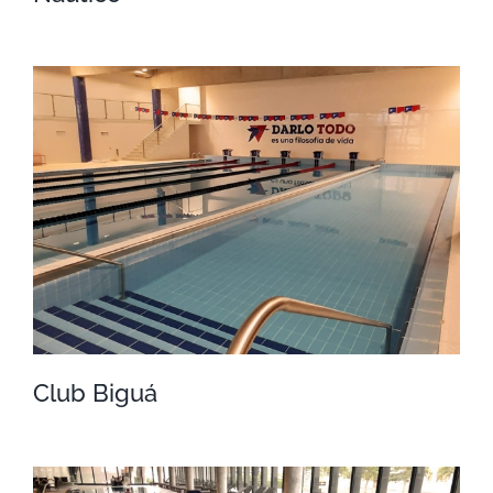
Náutico
Club Biguá