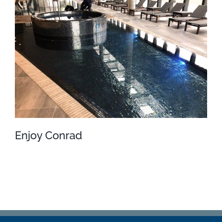
Club Biguá
Enjoy Conrad
Enjoy Conrad