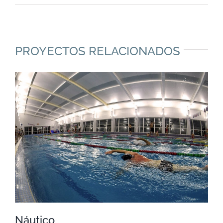
PROYECTOS RELACIONADOS
Náutico