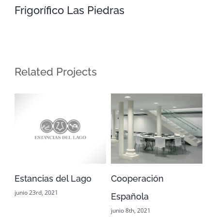
Frigorífico Las Piedras
Frigorífico Las Piedras
Related Projects
Estancias del Lago
Cooperación
Ab
junio 23rd, 2021
jun
Española
junio 8th, 2021